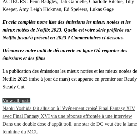
ACTEURS : Penn Badgley, Tati Gabrielle, Charlotte Ritchie, Tilly
Keeper, Amy-Leigh Hickman, Ed Speleers, Lukas Gage
Et cela complète notre liste des émissions les mieux notées et les
mieux notées de Netflix 2023. Quelle est votre série préférée sur
Netflix jusqu’à présent en 2023 ? Commentaires ci-dessous.
Découvrez notre outil de découverte en ligne Où regarder des
émissions et des films
La publication des émissions les mieux notées et les mieux notées de
Netflix 2023 (mise à jour de mars) est apparue en premier sur Ready
Steady Cut.
View all posts
Previous
Naoki Yoshida fait allusion à l’événement croisé Final Fantasy XIV
Navigation
Post
avec Final Fantasy XVI via une réponse effrontée à une interview
de
Next
Dans une double dose d’appât troll, une star de DC veut être la lame
Post
féminine du MCU
l’article