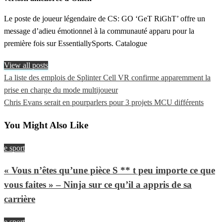
Le poste de joueur légendaire de CS: GO ‘GeT RiGhT’ offre un
message d’adieu émotionnel à la communauté apparu pour la
première fois sur EssentiallySports. Catalogue
View all posts
Previous
La liste des emplois de Splinter Cell VR confirme apparemment la
Navigation
Post
prise en charge du mode multijoueur
de
Next
Chris Evans serait en pourparlers pour 3 projets MCU différents
Post
l’article
You Might Also Like
e sport
« Vous n’êtes qu’une pièce S ** t peu importe ce que
vous faites » – Ninja sur ce qu’il a appris de sa
carrière
e sport